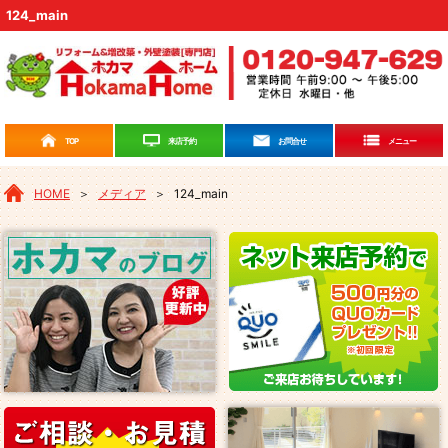
124_main
来店予約
TOP
お問合せ
メニュー
HOME
＞
メディア
＞
124_main