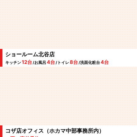
ショールーム北谷店
12台
4台
8台
4台
キッチン
/お風呂
/トイレ
/洗面化粧台
コザ店オフィス（ホカマ中部事務所内）