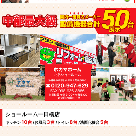
ショールーム一日橋店
10台
3台
8台
5台
キッチン
/お風呂
/トイレ
/洗面化粧台