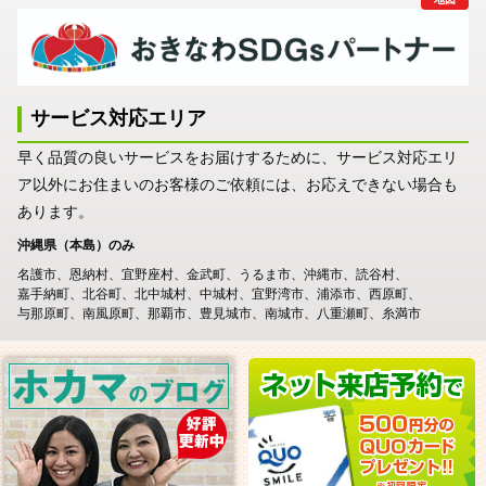
サービス対応エリア
早く品質の良いサービスをお届けするために、サービス対応エリ
ア以外にお住まいのお客様のご依頼には、お応えできない場合も
あります。
沖縄県（本島）のみ
名護市
恩納村
宜野座村
金武町
うるま市
沖縄市
読谷村
嘉手納町
北谷町
北中城村
中城村
宜野湾市
浦添市
西原町
与那原町
南風原町
那覇市
豊見城市
南城市
八重瀬町
糸満市