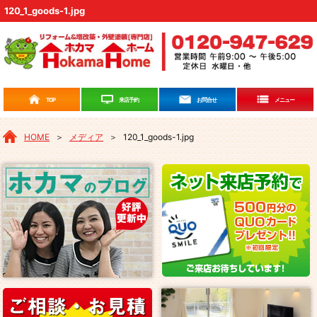
120_1_goods-1.jpg
来店予約
TOP
お問合せ
メニュー
HOME
＞
メディア
＞
120_1_goods-1.jpg