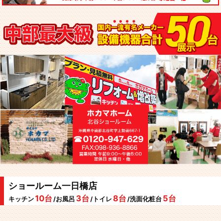
ショールーム一日橋店
10台
3台
8台
5台
キッチン
/お風呂
/トイレ
/洗面化粧台