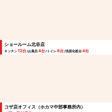
ショールーム北谷店
12台
4台
8台
4台
キッチン
/お風呂
/トイレ
/洗面化粧台
コザ店オフィス（ホカマ中部事務所内）