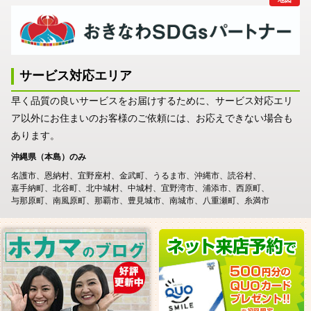
サービス対応エリア
早く品質の良いサービスをお届けするために、サービス対応エリ
ア以外にお住まいのお客様のご依頼には、お応えできない場合も
あります。
沖縄県（本島）のみ
名護市
恩納村
宜野座村
金武町
うるま市
沖縄市
読谷村
嘉手納町
北谷町
北中城村
中城村
宜野湾市
浦添市
西原町
与那原町
南風原町
那覇市
豊見城市
南城市
八重瀬町
糸満市