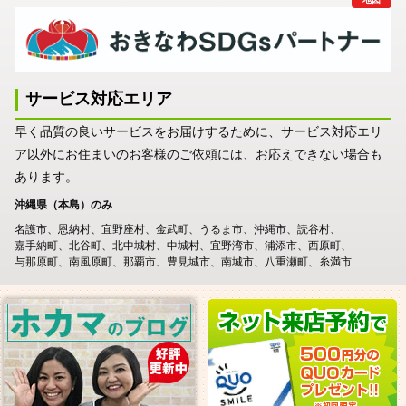
サービス対応エリア
早く品質の良いサービスをお届けするために、サービス対応エリ
ア以外にお住まいのお客様のご依頼には、お応えできない場合も
あります。
沖縄県（本島）のみ
名護市
恩納村
宜野座村
金武町
うるま市
沖縄市
読谷村
嘉手納町
北谷町
北中城村
中城村
宜野湾市
浦添市
西原町
与那原町
南風原町
那覇市
豊見城市
南城市
八重瀬町
糸満市