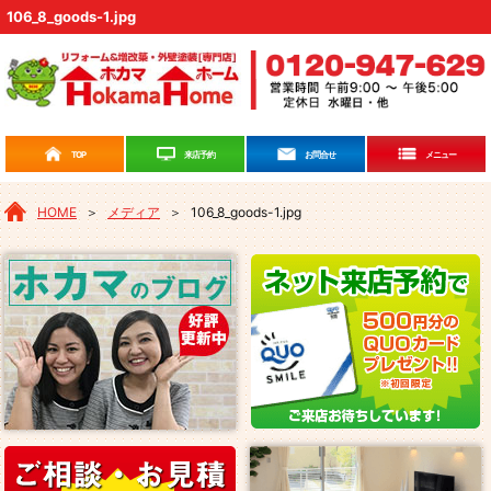
106_8_goods-1.jpg
来店予約
TOP
お問合せ
メニュー
HOME
＞
メディア
＞
106_8_goods-1.jpg