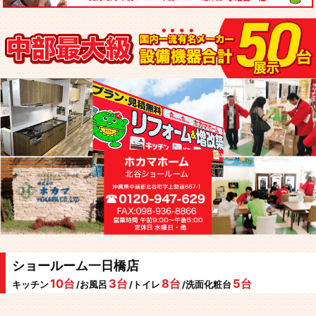
ショールーム一日橋店
10台
3台
8台
5台
キッチン
/お風呂
/トイレ
/洗面化粧台