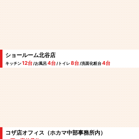
ショールーム北谷店
12台
4台
8台
4台
キッチン
/お風呂
/トイレ
/洗面化粧台
コザ店オフィス（ホカマ中部事務所内）