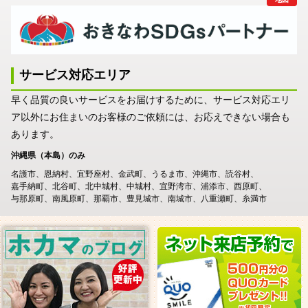
サービス対応エリア
早く品質の良いサービスをお届けするために、サービス対応エリ
ア以外にお住まいのお客様のご依頼には、お応えできない場合も
あります。
沖縄県（本島）のみ
名護市
恩納村
宜野座村
金武町
うるま市
沖縄市
読谷村
嘉手納町
北谷町
北中城村
中城村
宜野湾市
浦添市
西原町
与那原町
南風原町
那覇市
豊見城市
南城市
八重瀬町
糸満市