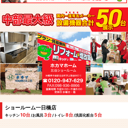
ショールーム一日橋店
10台
3台
8台
5台
キッチン
/お風呂
/トイレ
/洗面化粧台