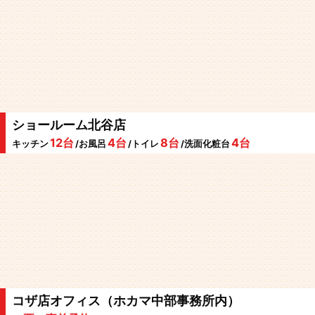
ショールーム北谷店
12台
4台
8台
4台
キッチン
/お風呂
/トイレ
/洗面化粧台
コザ店オフィス（ホカマ中部事務所内）