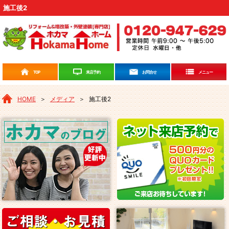
施工後2
来店予約
TOP
お問合せ
メニュー
HOME
＞
メディア
＞
施工後2