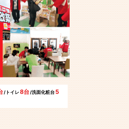
台
8台
5
/トイレ
/洗面化粧台