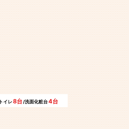
8台
4台
/トイレ
/洗面化粧台