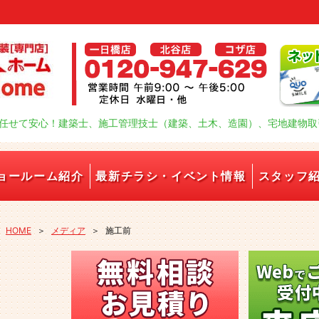
任せて安心！建築士、施工管理技士（建築、土木、造園）、宅地建物取
ョールーム紹介
最新チラシ・イベント情報
スタッフ
HOME
＞
メディア
＞
施工前