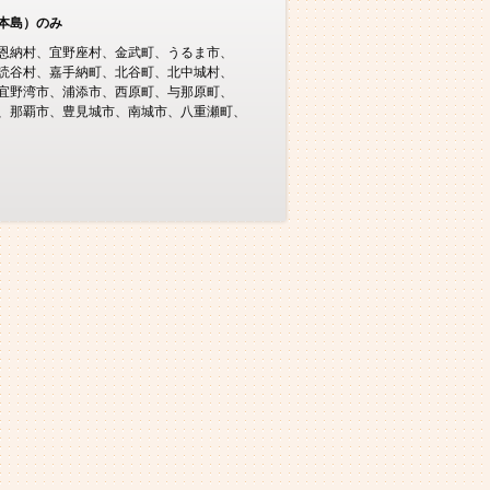
本島）のみ
恩納村
宜野座村
金武町
うるま市
読谷村
嘉手納町
北谷町
北中城村
宜野湾市
浦添市
西原町
与那原町
那覇市
豊見城市
南城市
八重瀬町