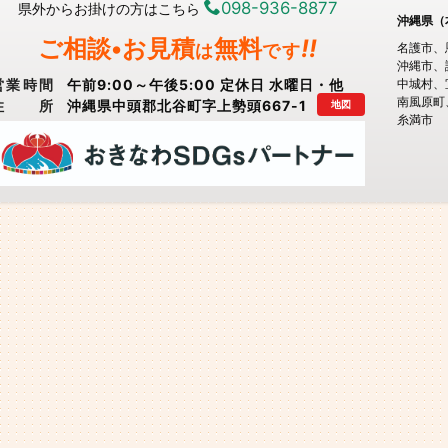
098-936-8877
県外からお掛けの方はこちら
沖縄県（
ご相談•お見積
無料
!!
は
です
名護市
沖縄市
営業時間
午前9:00～午後5:00 定休日 水曜日・他
中城村
南風原町
住所
沖縄県中頭郡北谷町字上勢頭667-1
地図
糸満市