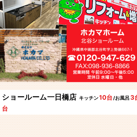
ショールーム一日橋店
10台
3
キッチン
/お風呂
台