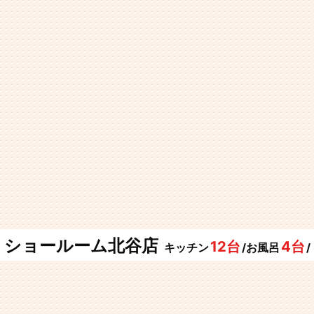
ショールーム北谷店
12台
4台
キッチン
/お風呂